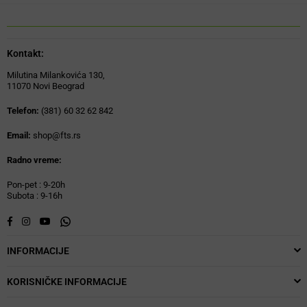
Kontakt:
Milutina Milankovića 130,
11070 Novi Beograd
Telefon:
(381) 60 32 62 842
Email:
shop@fts.rs
Radno vreme:
Pon-pet : 9-20h
Subota : 9-16h
Whatsapp
Facebook
Instagram
YouTube
INFORMACIJE
KORISNIČKE INFORMACIJE